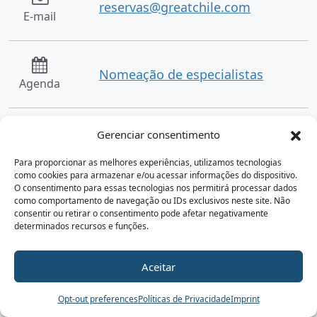
reservas@greatchile.com
E-mail
Nomeação de especialistas
Agenda
Gerenciar consentimento
Other services you might like
Para proporcionar as melhores experiências, utilizamos tecnologias
como cookies para armazenar e/ou acessar informações do dispositivo.
O consentimento para essas tecnologias nos permitirá processar dados
Programas e passeios
como comportamento de navegação ou IDs exclusivos neste site. Não
consentir ou retirar o consentimento pode afetar negativamente
determinados recursos e funções.
Aceitar
Reservar
Opt-out preferences
Políticas de Privacidade
Imprint