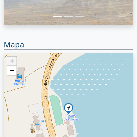
Mapa
+
−