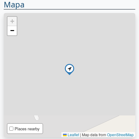
Mapa
+
−
Places nearby
Leaflet
|
Map data from
OpenStreetMap