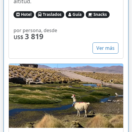
altitud.
Hotel
Traslados
Guía
Snacks
por persona, desde
3 819
US$
Ver más