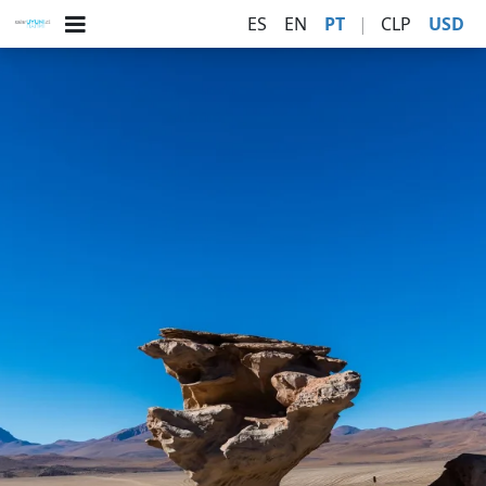
ES
EN
PT
|
CLP
USD